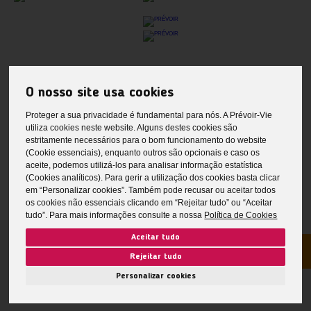
Glossário
|
Faq
|
Política de Privacidade
O nosso site usa cookies
Política de cookies
|
RAL e RLL
|
Proteger a sua privacidade é fundamental para nós. A Prévoir-Vie
Aviso de Privacidade nas Redes Sociais
|
utiliza cookies neste website. Alguns destes cookies são
estritamente necessários para o bom funcionamento do website
Aviso de Privacidade My PRÉVOIR
(Cookie essenciais), enquanto outros são opcionais e caso os
aceite, podemos utilizá-los para analisar informação estatística
(Cookies analíticos). Para gerir a utilização dos cookies basta clicar
em “Personalizar cookies”. Também pode recusar ou aceitar todos
os cookies não essenciais clicando em “Rejeitar tudo” ou “Aceitar
tudo”. Para mais informações consulte a nossa
Política de Cookies
Aceitar tudo
PRÉVOIR © 2026. Todos os direitos reservados.
Rejeitar tudo
Personalizar cookies