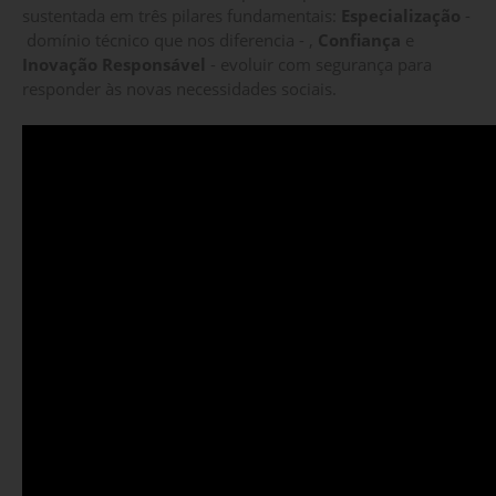
sustentada em três pilares fundamentais:
Especialização
-
domínio técnico que nos diferencia - ,
Confiança
e
Inovação Responsável
- evoluir com segurança para
responder às novas necessidades sociais.