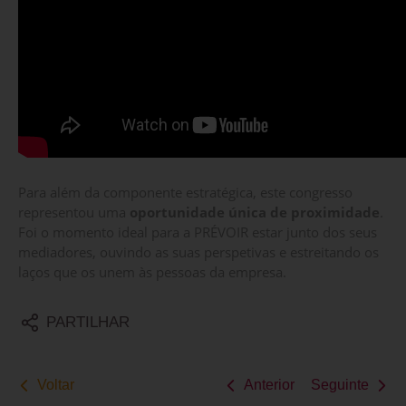
Para além da componente estratégica, este congresso
representou uma
oportunidade única de proximidade
.
Foi o momento ideal para a PRÉVOIR estar junto dos seus
mediadores, ouvindo as suas perspetivas e estreitando os
laços que os unem às pessoas da empresa.
PARTILHAR
Voltar
Anterior
Seguinte