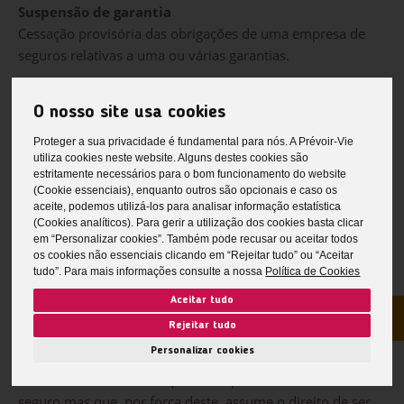
Suspensão de garantia
Cessação provisória das obrigações de uma empresa de
seguros relativas a uma ou várias garantias.
Suspensão de um contrato
O nosso site usa cookies
Cessação provisória das obrigações de uma empresa de
seguros relativas a uma ou várias garantias.
Proteger a sua privacidade é fundamental para nós. A Prévoir-Vie
utiliza cookies neste website. Alguns destes cookies são
estritamente necessários para o bom funcionamento do website
T
(Cookie essenciais), enquanto outros são opcionais e caso os
aceite, podemos utilizá-los para analisar informação estatística
(Cookies analíticos). Para gerir a utilização dos cookies basta clicar
em “Personalizar cookies”. Também pode recusar ou aceitar todos
Tarifa
os cookies não essenciais clicando em “Rejeitar tudo” ou “Aceitar
Designação dada ao quadro de prémios ou de taxas de
tudo”. Para mais informações consulte a nossa
Política de Cookies
prémio a aplicar aos riscos a segurar e ao conjunto de
Aceitar tudo
condições de subscrição de um ramo.
Rejeitar tudo
Personalizar cookies
Terceiro
A vítima de um sinistro que não é parte no contrato de
seguro mas que, por força deste, assume o direito de ser