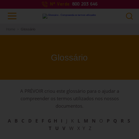
Nº Verde
800 203 646
Home
Glossário
Glossário
A PRÉVOIR criou este glossário para o ajudar a
compreender os termos utilizados nos nossos
documentos.
A
B
C
D
E
F
G
H
I
J K
L
M
N
O
P
Q
R
S
T
U
V
W X Y Z