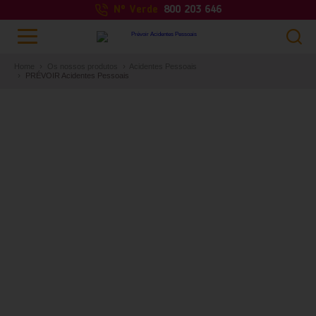
Nº Verde
800 203 646
Home
Os nossos produtos
Acidentes Pessoais
PRÉVOIR Acidentes Pessoais
ACIDENTES PESSOAIS
PRÉVOIR ACIDENTES
PESSOAIS
PEÇA UMA SIMULAÇÃO