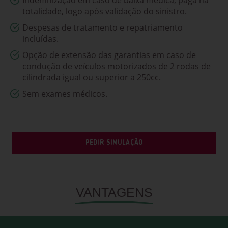
Indemnização em caso de baixa médica, paga na
PESQUISAR
totalidade, logo após validação do sinistro.
Despesas de tratamento e repatriamento
incluídas.
Opção de extensão das garantias em caso de
condução de veículos motorizados de 2 rodas de
cilindrada igual ou superior a 250cc.
Sem exames médicos.
PEDIR SIMULAÇÃO
VANTAGENS